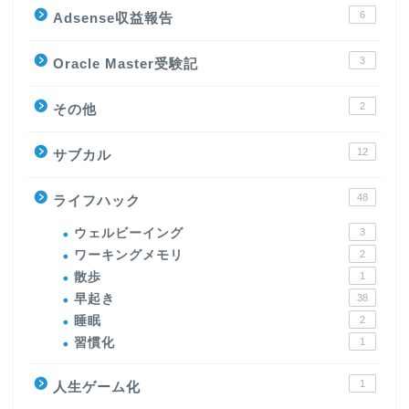
6
Adsense収益報告
3
Oracle Master受験記
2
その他
12
サブカル
48
ライフハック
ウェルビーイング
3
ワーキングメモリ
2
散歩
1
早起き
38
睡眠
2
習慣化
1
1
人生ゲーム化