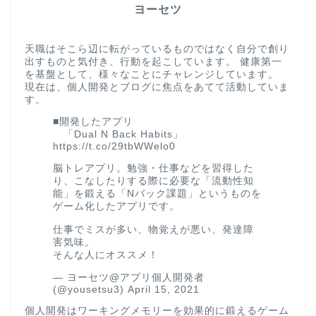
ヨーセツ
天職はそこら辺に転がっているものではなく自分で創り
出すものと気付き、行動を起こしています。 健康第一
を基盤として、様々なことにチャレンジしています。
現在は、個人開発とブログに焦点をあてて活動していま
す。
■開発したアプリ
「Dual N Back Habits」
https://t.co/29tbWWelo0
脳トレアプリ。勉強・仕事などを習得した
り、こなしたりする際に必要な「流動性知
能」を鍛える「Nバック課題」というものを
ゲーム化したアプリです。
仕事でミスが多い、物覚えが悪い、発達障
害気味。
そんな人にオススメ！
— ヨーセツ@アプリ個人開発者
(@yousetsu3)
April 15, 2021
個人開発はワーキングメモリーを効果的に鍛えるゲーム