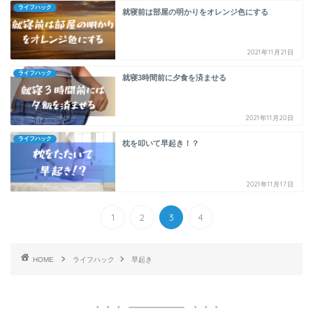
ライフハック
就寝前は部屋の明かりをオレンジ色にする
2021年11月21日
ライフハック
就寝3時間前に夕食を済ませる
2021年11月20日
ライフハック
枕を叩いて早起き！？
2021年11月17日
1
2
3
4
HOME
ライフハック
早起き