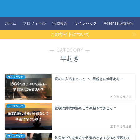
ホーム
プロフィール
活動報告
ライフハック
Adsense収益報告
このサイトについて
― CATEGORY ―
早起き
ライフハック
長めに入浴することで、早起きに効果あり？
2021年12月18日
ライフハック
就寝に柔軟体操をして早起きできるか？
2021年12月18日
ライフハック
鉄分サプリを飲んで目覚めがよくなるか実践して