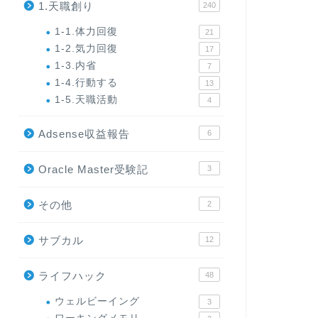
1.天職創り
240
1-1.体力回復
21
1-2.気力回復
17
1-3.内省
7
1-4.行動する
13
1-5.天職活動
4
Adsense収益報告
6
Oracle Master受験記
3
その他
2
サブカル
12
ライフハック
48
ウェルビーイング
3