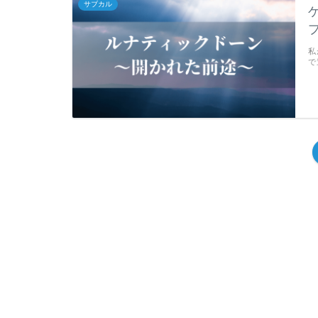
サブカル
私
で