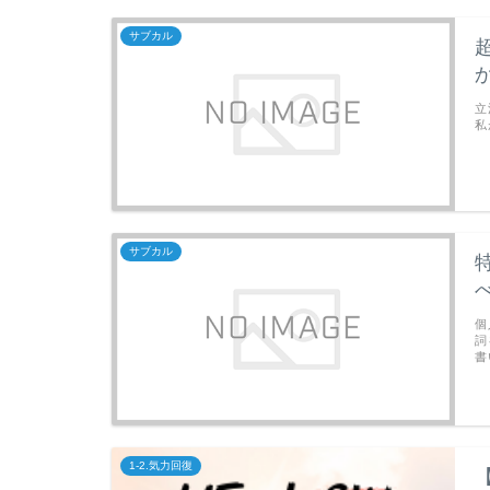
サブカル
立
私
サブカル
個
詞
書
1-2.気力回復