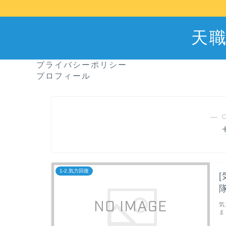
天
プライバシーポリシー
プロフィール
― 
1-2.気力回復
気
ま