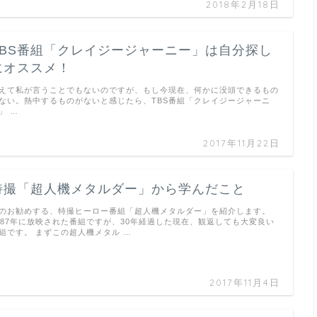
2018年2月18日
TBS番組「クレイジージャーニー」は自分探し
にオススメ！
えて私が言うことでもないのですが、もし今現在、何かに没頭できるもの
ない。熱中するものがないと感じたら、TBS番組「クレイジージャーニ
」 …
2017年11月22日
特撮「超人機メタルダー」から学んだこと
のお勧めする、特撮ヒーロー番組「超人機メタルダー」を紹介します。
987年に放映された番組ですが、30年経過した現在、観返しても大変良い
組です。 まずこの超人機メタル …
2017年11月4日