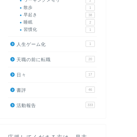
ワーキングメモリ
2
散歩
1
早起き
38
睡眠
2
習慣化
1
人生ゲーム化
1
天職の前に転職
20
日々
17
書評
46
活動報告
333