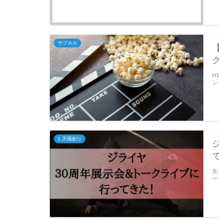
サブカル
H
ン
1.天職創り
先
ー