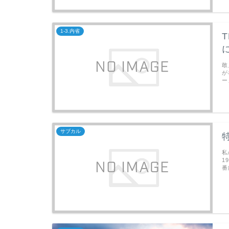
1-3.内省
敢
が
ー
サブカル
私
1
番