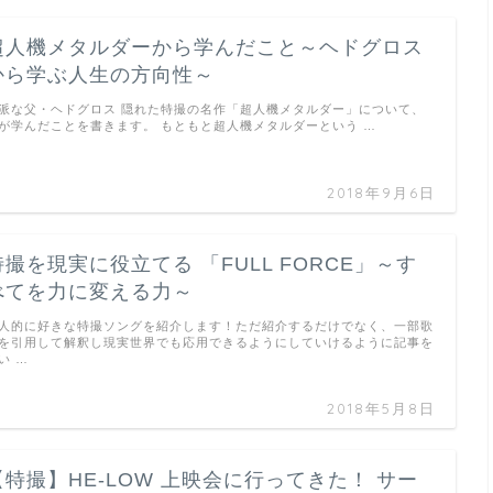
超人機メタルダーから学んだこと～ヘドグロス
から学ぶ人生の方向性～
派な父・ヘドグロス 隠れた特撮の名作「超人機メタルダー」について、
が学んだことを書きます。 もともと超人機メタルダーという …
2018年9月6日
特撮を現実に役立てる 「FULL FORCE」～す
べてを力に変える力～
人的に好きな特撮ソングを紹介します！ただ紹介するだけでなく、一部歌
を引用して解釈し現実世界でも応用できるようにしていけるように記事を
い …
2018年5月8日
【特撮】HE-LOW 上映会に行ってきた！ サー