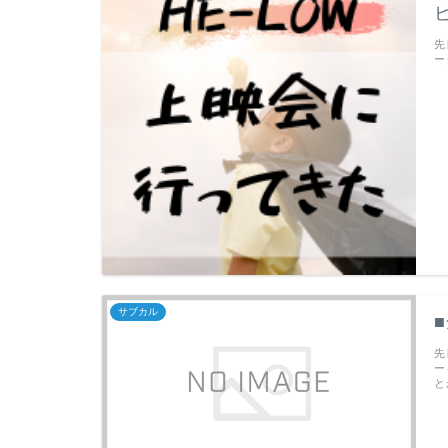
先
ー
サブカル
先
ー
と