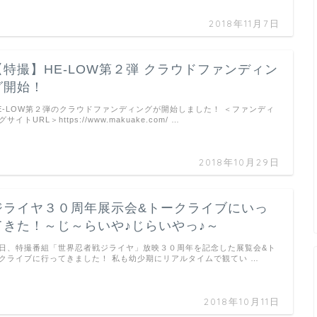
2018年11月7日
【特撮】HE-LOW第２弾 クラウドファンディン
グ開始！
E-LOW第２弾のクラウドファンディングが開始しました！ ＜ファンディ
グサイトURL＞https://www.makuake.com/ …
2018年10月29日
ジライヤ３０周年展示会&トークライブにいっ
てきた！～じ～らいや♪じらいやっ♪～
日、特撮番組「世界忍者戦ジライヤ」放映３０周年を記念した展覧会&ト
クライブに行ってきました！ 私も幼少期にリアルタイムで観てい …
2018年10月11日