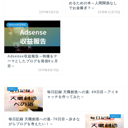
めるための本～人間関係なし
でお金稼ぎ？～
2019年5月2日
2018年12月15日
Adsense収益報告
Adsense収益報告～特撮をテ
ーマとしたブログを発信8ヶ月
目～
2019年8月15日
毎日記録 天職創造への道- 69日目～アイキ
ャッチを作ってみた～
毎日記録 天職創造への道- 70日目～歩きな
がらブログを考えたい！～