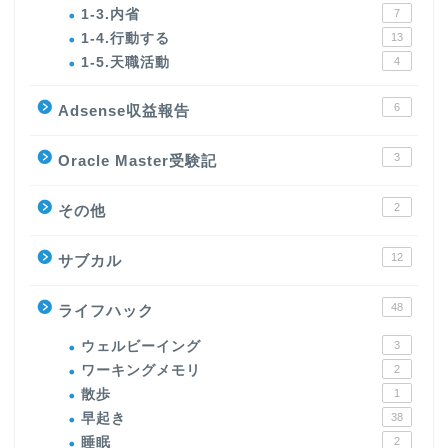
1-3.内省
7
1-4.行動する
13
1-5.天職活動
4
6
Adsense収益報告
3
Oracle Master受験記
2
その他
12
サブカル
48
ライフハック
ウェルビーイング
3
ワーキングメモリ
2
散歩
1
早起き
38
睡眠
2