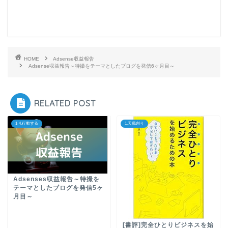
HOME
Adsense収益報告
Adsense収益報告～特撮をテーマとしたブログを発信6ヶ月目～
RELATED POST
1-4.行動する
1.天職創り
Adsenses収益報告～特撮を
テーマとしたブログを発信5ヶ
月目～
[書評]完全ひとりビジネスを始