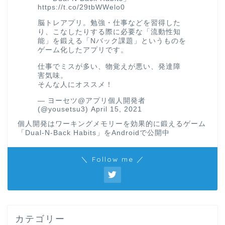
https://t.co/29tbWWelo0
脳トレアプリ。勉強・仕事などを習得した
り、こなしたりする際に必要な「流動性知
能」を鍛える「Nバック課題」というものを
ゲーム化したアプリです。
仕事でミスが多い、物覚えが悪い、発達障
害気味。
そんな人にオススメ！
— ヨーセツ@アプリ個人開発者
(@yousetsu3)
April 15, 2021
個人開発はワーキングメモリーを効果的に鍛えるゲーム
「Dual-N-Back Habits」をAndroidで公開中
＼ Follow me ／
カテゴリー