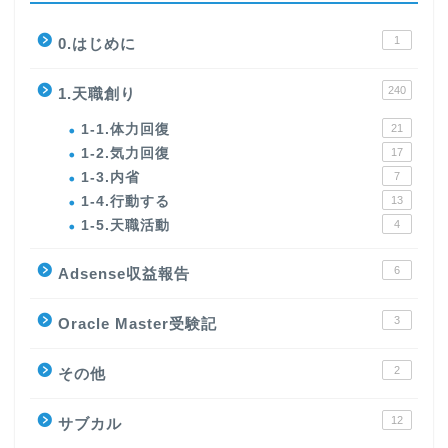
1
0.はじめに
240
1.天職創り
1-1.体力回復
21
1-2.気力回復
17
1-3.内省
7
1-4.行動する
13
1-5.天職活動
4
6
Adsense収益報告
3
Oracle Master受験記
2
その他
12
サブカル