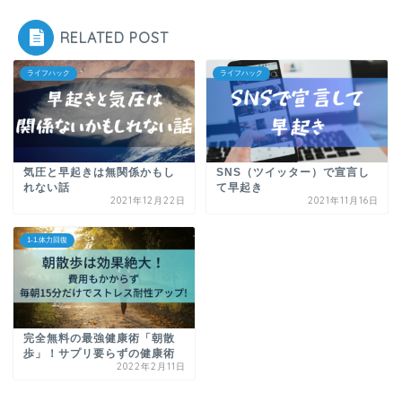
RELATED POST
ライフハック
ライフハック
気圧と早起きは無関係かもし
SNS（ツイッター）で宣言し
れない話
て早起き
2021年12月22日
2021年11月16日
1-1.体力回復
完全無料の最強健康術「朝散
歩」！サプリ要らずの健康術
2022年2月11日