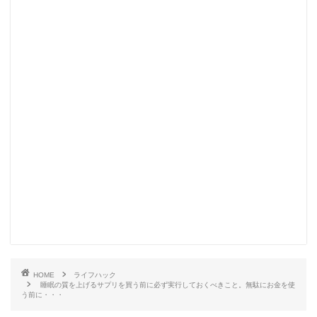
HOME
ライフハック
睡眠の質を上げるサプリを買う前に必ず実行しておくべきこと。無駄にお金を使
う前に・・・