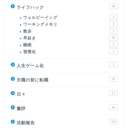
48
ライフハック
ウェルビーイング
3
ワーキングメモリ
2
散歩
1
早起き
38
睡眠
2
習慣化
1
1
人生ゲーム化
20
天職の前に転職
17
日々
46
書評
333
活動報告