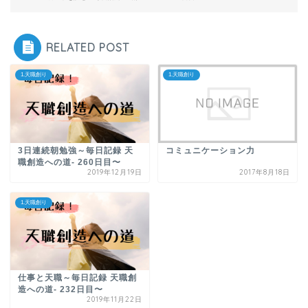
RELATED POST
1.天職創り
1.天職創り
3日連続朝勉強～毎日記録 天
コミュニケーション力
職創造への道- 260日目〜
2019年12月19日
2017年8月18日
1.天職創り
仕事と天職～毎日記録 天職創
造への道- 232日目〜
2019年11月22日