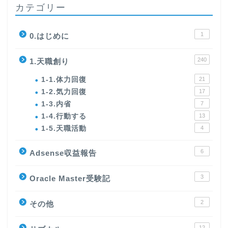
カテゴリー
1
0.はじめに
240
1.天職創り
1-1.体力回復
21
1-2.気力回復
17
1-3.内省
7
1-4.行動する
13
1-5.天職活動
4
6
Adsense収益報告
3
Oracle Master受験記
2
その他
12