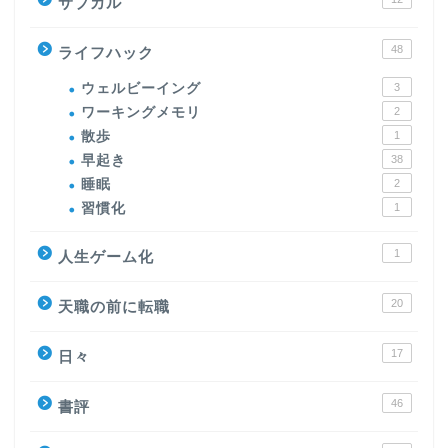
サブカル
48
ライフハック
ウェルビーイング
3
ワーキングメモリ
2
散歩
1
早起き
38
睡眠
2
習慣化
1
1
人生ゲーム化
20
天職の前に転職
17
日々
46
書評