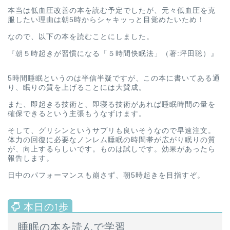
本当は低血圧改善の本を読む予定でしたが、元々低血圧を克
服したい理由は朝5時からシャキッっと目覚めたいため！
なので、以下の本を読むことにしました。
『朝５時起きが習慣になる「５時間快眠法」（著:坪田聡）』
5時間睡眠というのは半信半疑ですが、この本に書いてある通
り、眠りの質を上げることには大賛成。
また、即起きる技術と、即寝る技術があれば睡眠時間の量を
確保できるという主張もうなずけます。
そして、グリシンというサプリも良いそうなので早速注文。
体力の回復に必要なノンレム睡眠の時間帯が広がり眠りの質
が、向上するらしいです。ものは試しです。効果があったら
報告します。
日中のパフォーマンスも崩さず、朝5時起きを目指すぞ。
睡眠の本を読んで学習