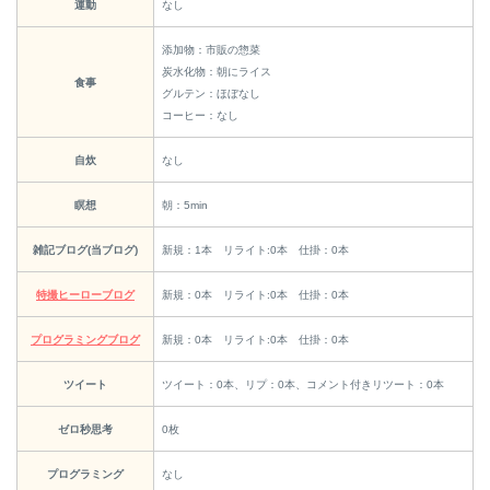
運動
なし
添加物：市販の惣菜
炭水化物：朝にライス
食事
グルテン：ほぼなし
コーヒー：なし
自炊
なし
瞑想
朝：5min
雑記ブログ(当ブログ)
新規：1本 リライト:0本 仕掛：0本
特撮ヒーローブログ
新規：0本 リライト:0本 仕掛：0本
プログラミングブログ
新規：0本 リライト:0本 仕掛：0本
ツイート
ツイート：0本、リプ：0本、コメント付きリツート：0本
ゼロ秒思考
0枚
プログラミング
なし