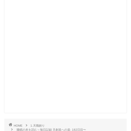
HOME
1.天職創り
睡眠の本を読む～毎日記録 天創造への道- 182日目〜