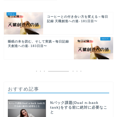
コーヒーとの付き合い方を変える～毎日
記録 天職創造への道- 181日目〜
睡眠の本を読む、そして実践～毎日記録
天創造への道- 183日目〜
おすすめ記事
Nバック課題(Dual n-back
task)をする前に絶対に必要なこ
と