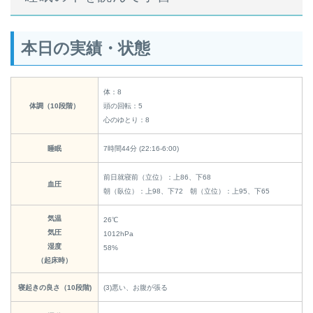
本日の実績・状態
体：8
体調（10段階）
頭の回転：5
心のゆとり：8
睡眠
7時間44分 (22:16-6:00)
前日就寝前（立位）：上86、下68
血圧
朝（臥位）：上98、下72 朝（立位）：上95、下65
気温
26℃
気圧
1012hPa
湿度
58%
（起床時）
寝起きの良さ（10段階)
(3)悪い、お腹が張る