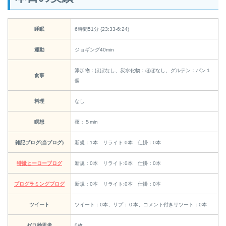
睡眠
6時間51分 (23:33-6:24)
運動
ジョギング40min
添加物：ほぼなし、炭水化物：ほぼなし、グルテン：パン１
食事
個
料理
なし
瞑想
夜：５min
雑記ブログ(当ブログ)
新規：1本 リライト:0本 仕掛：0本
特撮ヒーローブログ
新規：0本 リライト:0本 仕掛：0本
プログラミングブログ
新規：0本 リライト:0本 仕掛：0本
ツイート
ツイート：0本、リプ：０本、コメント付きリツート：0本
ゼロ秒思考
0枚