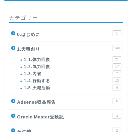
カテゴリー
1
0.はじめに
240
1.天職創り
1-1.体力回復
21
1-2.気力回復
17
1-3.内省
7
1-4.行動する
13
1-5.天職活動
4
6
Adsense収益報告
3
Oracle Master受験記
2
その他