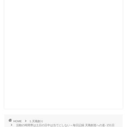
HOME
1.天職創り
活動の時間帯は土日の日中は当てにしない～毎日記録 天職創造への道- 151日