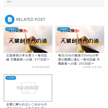
目〜
RELATED POST
1.天職創り
1.天職創り
正規表現の本を買う～毎日記
毎日15分の勉強でUnityの学
録 天職創造への道- 177日目〜
習が順調に進む～毎日記録 天
職創造への道- 253日目〜
2019年9月28日
2019年12月11日
1-3.内省
企業に縛られないこれからの